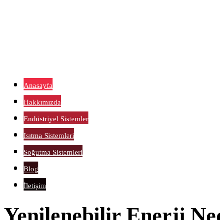
Anasayfa
Hakkımızda
Endüstriyel Sistemler
Isıtma Sistemleri
Soğutma Sistemleri
Blog
İletişim
Yenilenebilir Enerji Ne