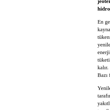
jeote
hidro
En ge
kayna
tüken
yenil
enerji
tüket
kalır.
Bazı 
Yenile
taraf
yakıt