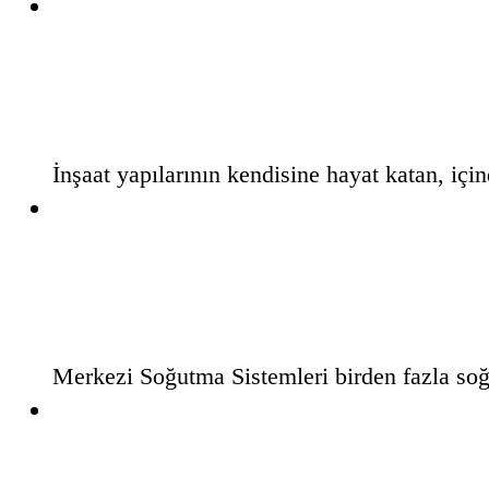
Mekanik Tesisat Nedir?
İnşaat yapılarının kendisine hayat katan, içi
Merkezi Soğutma Sistemleri
Merkezi Soğutma Sistemleri birden fazla so
Viessmann Isıtma Sistemleri