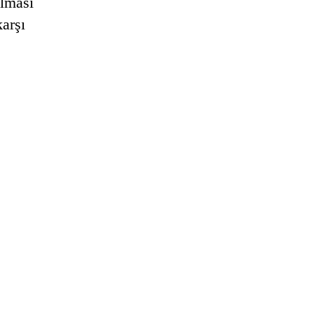
ılması
arşı