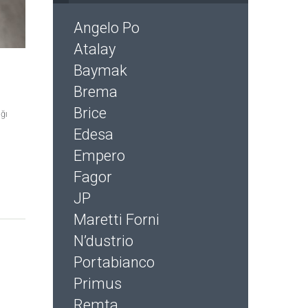
Angelo Po
Atalay
Baymak
Brema
Brice
ğı
Edesa
Empero
Fagor
JP
Maretti Forni
N’dustrio
Portabianco
Primus
Remta