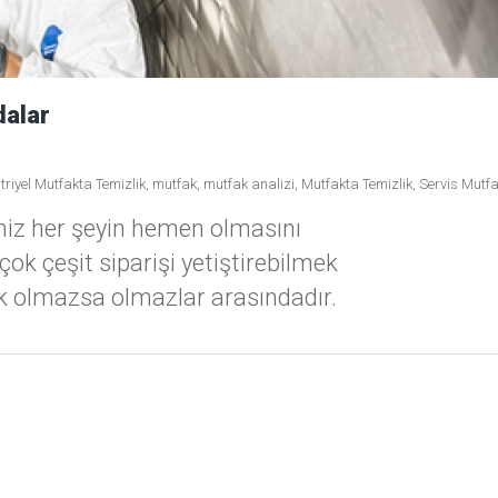
dalar
riyel Mutfakta Temizlik
,
mutfak
,
mutfak analizi
,
Mutfakta Temizlik
,
Servis Mutfa
iz her şeyin hemen olmasını
ok çeşit siparişi yetiştirebilmek
ak olmazsa olmazlar arasındadır.